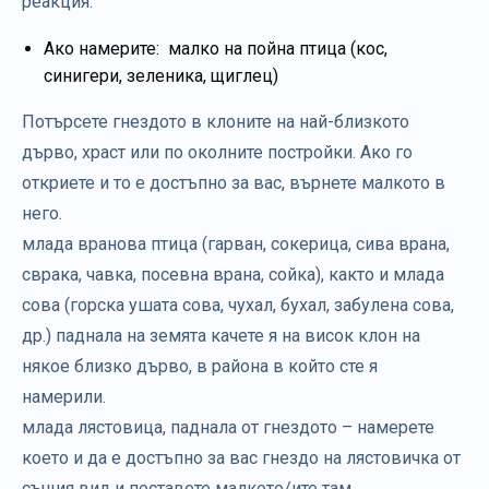
реакция.
Ако намерите: малко на пойна птица (кос,
синигери, зеленика, щиглец)
Потърсете гнездото в клоните на най-близкото
дърво, храст или по околните постройки. Ако го
откриете и то е достъпно за вас, върнете малкото в
него.
млада вранова птица (гарван, сокерица, сива врана,
сврака, чавка, посевна врана, сойка), както и млада
сова (горска ушата сова, чухал, бухал, забулена сова,
др.) паднала на земята качете я на висок клон на
някое близко дърво, в района в който сте я
намерили.
млада лястовица, паднала от гнездото – намерете
което и да е достъпно за вас гнездо на лястовичка от
същия вид и поставете малкото/ите там.