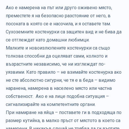
Ако е намерена на път или друго оживено място,
преместете я на безопасно разстояние от него, в
посоката в която се е насочила, и я оставете там.
Сухоземните костенурки са защитен вид и не бива да
се отглеждат като домашни любимци.
Малките и новоизлюпените костенурки са също
толкова способни да оцеляват сами, колкото и
възрастните независимо, че ни изглеждат по-
уязвими. Като правило – не взимайте костенурка ако
не сте абсолютно сигурни, че тя е в беда – видимо
наранена, намерена в населено място или частна
собственост. Ако е на лице подобна ситуация –
сигнализирайте на компетентните органи.
При намиране на яйца – поставете ги в подходяща по
размер кутийка, в малко пръст от мястото в което са
намерени. В никакъв случай не трябва да ги въртите