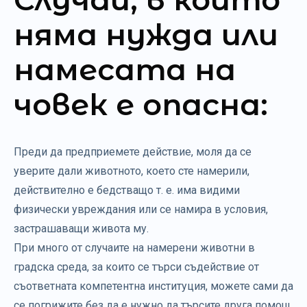
няма нужда или
намесата на
човек е опасна:
Преди да предприемете действие, моля да се
уверите дали животното, което сте намерили,
действително е бедстващо т. е. има видими
физически увреждания или се намира в условия,
застрашаващи живота му.
При много от случаите на намерени животни в
градска среда, за които се търси съдействие от
съответната компетентна институция, можете сами да
се погрижите без да е нужно да търсите друга помощ.