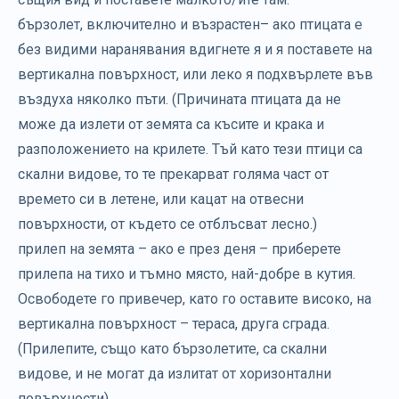
бързолет, включително и възрастен– ако птицата е
без видими наранявания вдигнете я и я поставете на
вертикална повърхност, или леко я подхвърлете във
въздуха няколко пъти. (Причината птицата да не
може да излети от земята са късите и крака и
разположението на крилете. Тъй като тези птици са
скални видове, то те прекарват голяма част от
времето си в летене, или кацат на отвесни
повърхности, от където се отблъсват лесно.)
прилеп на земята – ако е през деня – приберете
прилепа на тихо и тъмно място, най-добре в кутия.
Освободете го привечер, като го оставите високо, на
вертикална повърхност – тераса, друга сграда.
(Прилепите, също като бързолетите, са скални
видове, и не могат да излитат от хоризонтални
повърхности).