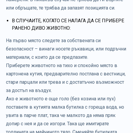
или обръщате, те трябва да запазят позицията си.
В СЛУЧАИТЕ, КОГАТО СЕ НАЛАГА ДА СЕ ПРИБЕРЕ
РАНЕНО ДИВО ЖИВОТНО:
На първо място следете за собствената си
безопасност – винаги носете ръкавици, или подръчни
материали, с които да се предпазите.
Приберете животното на тихо и спокойно място в
картонена кутия, предварително постлана с вестници,
стари парцали или трева и с достатъчно възможност
за достъп на въздух.
Ако е животното е още голо (без козина или пух)
поставете в кутията малка бутилка с гореща вода, но
увита в парче плат, така че малкото да няма пряк
допир с нея и да се изгори. Така ще имитирате
топлината на майчиното тяло. Сменяйте бутилката