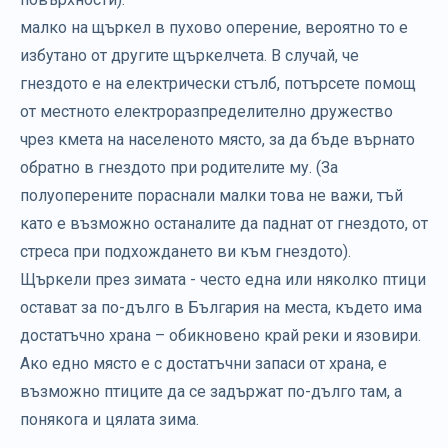
малко на щъркел в пухово оперение, вероятно то е
избутано от другите щъркелчета. В случай, че
гнездото е на електрически стълб, потърсете помощ
от местното електроразпределително дружество
чрез кмета на населеното място, за да бъде върнато
обратно в гнездото при родителите му. (За
полуоперените пораснали малки това не важи, тъй
като е възможно останалите да паднат от гнездото, от
стреса при подхождането ви към гнездото).
Щъркели през зимата - често една или няколко птици
остават за по-дълго в България на места, където има
достатъчно храна – обикновено край реки и язовири.
Ако едно място е с достатъчни запаси от храна, е
възможно птиците да се задържат по-дълго там, а
понякога и цялата зима.