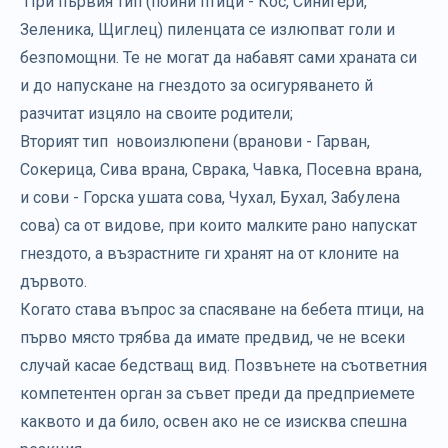
При първия тип (пойни птици - Кос, Синигери,
Зеленика, Щиглец) пиленцата се излюпват голи и
безпомощни. Те не могат да набавят сами храната си
и до напускане на гнездото за осигуряването й
разчитат изцяло на своите родители;
Вторият тип новоизлюпени (вранови - Гарван,
Сокерица, Сива врана, Сврака, Чавка, Посевна врана,
и сови - Горска ушата сова, Чухал, Бухал, Забулена
сова) са от видове, при които малките рано напускат
гнездото, а възрастните ги хранят на от клоните на
дървото.
Когато става въпрос за спасяване на бебета птици, на
първо място трябва да имате предвид, че не всеки
случай касае бедстващ вид. Позвънете на съответния
компетентен орган за съвет преди да предприемете
каквото и да било, освен ако не се изисква спешна