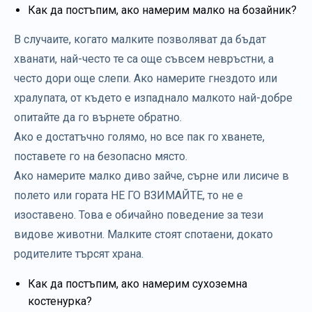
Как да постъпим, ако намерим малко на бозайник?
В случаите, когато малките позволяват да бъдат
хванати, най-често те са още съвсем невръстни, а
често дори още слепи. Ако намерите гнездото или
хралупата, от където е изпаднало малкото най-добре
опитайте да го върнете обратно.
Ако е достатъчно голямо, но все пак го хванете,
поставете го на безопасно място.
Ако намерите малко диво зайче, сърне или лисиче в
полето или гората НЕ ГО ВЗИМАЙТЕ, то не е
изоставено. Това е обичайно поведение за тези
видове животни. Малките стоят спотаени, докато
родителите търсят храна.
Как да постъпим, ако намерим сухоземна
костенурка?